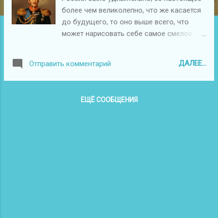
е
более чем великолепно, что же касается
н
до будущего, то оно выше всего, что
и
может нарисовать себе самое смелое
я
воображение.»
ДАЛЕЕ...
Отправить комментарий
ЕЩЁ СООБЩЕНИЯ