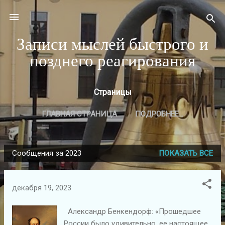
К основному контенту
Записи мыслей быстрого и
позднего реагирования
Страницы
ГЛАВНАЯ СТРАНИЦА
ПОДРОБНЕЕ…
Сообщения за 2023
ПОКАЗАТЬ ВСЕ
С
о
о
декабря 19, 2023
б
щ
Александр Бенкендорф: «Прошедшее
России было удивительно, ее настоящее