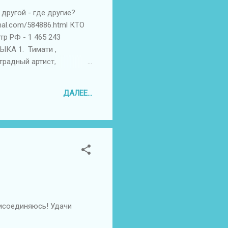
другой - где другие?
urnal.com/584886.html КТО
 РФ - 1 465 243
ЫКА 1. Тимати ,
страдный артист,
Земфира , певица - 413
 , певец - 330 042
ДАЛЕЕ...
а - 177 402 подписчика
присоединяюсь! Удачи