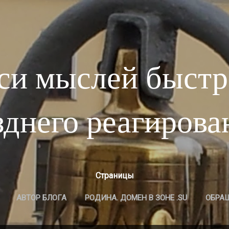
К основному контенту
си мыслей быстр
зднего реагирова
Страницы
АВТОР БЛОГА
РОДИНА. ДОМЕН В ЗОНЕ .SU
ОБРА