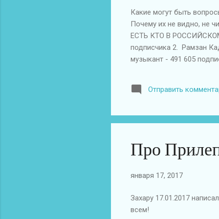
Какие могут быть вопросы
Почему их не видно, не чит
ЕСТЬ КТО В РОССИЙСКОМ 
подписчика 2. Рамзан Ка
музыкант - 491 605 подпи
телеведущий - 439 296 по
859 подписчиков 6. Натал
Отправить коммента
подписчика 8. Сергей Лаз
10. Леонид Агутин , муз
Про Прилеп
января 17, 2017
Захару 17.01.2017 написал
всем!