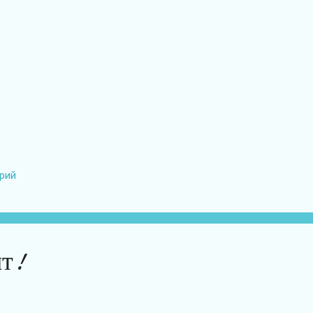
рий
ит!