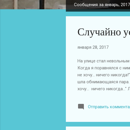
Сообщения за январь, 2017
С
о
о
Случайно у
б
щ
е
января 28, 2017
н
и
На улице стал невольным
я
Когда я поравнялся с ни
не хочу... ничего никогда
шла обнимающаяся пара. П
хочу... ничего никогда..
Отправить коммента