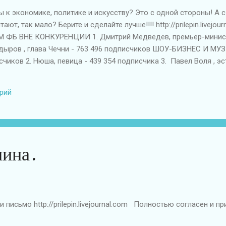
 к экономике, политике и искусству? Это с одной стороны! А с 
ают, так мало? Берите и сделайте лучше!!!! http://prilepin.livejo
ФБ ВНЕ КОНКУРЕНЦИИ 1. Дмитрий Медведев, премьер-министр
дыров , глава Чечни - 763 496 подписчиков ШОУ-БИЗНЕС И МУЗ
счиков 2. Нюша, певица - 439 354 подписчика 3. Павел Воля , э
дписчиков 4. Семен Слепаков , актер - 436 312 подписчиков 5. 
ья Водянова , супермодель - 353 825 подписчиков 7. Дима Билан
рий
арев , певец - 213 994 подписчика 9. Виктория Дайнеко , певиц
ыкант - 110 628 подписчиков "ЛИБЕРАЛЬНЫЕ" БЛОГЕРЫ ...
ина.
и письмо http://prilepin.livejournal.com Полностью согласен и 